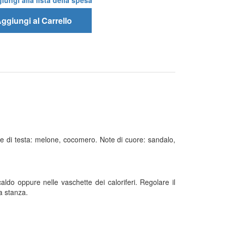
iungi alla lista della spesa
ggiungi al Carrello
Note di testa: melone, cocomero. Note di cuore: sandalo,
caldo oppure nelle vaschette dei caloriferi. Regolare il
a stanza.