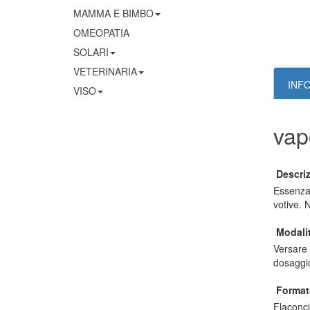
MAMMA E BIMBO
OMEOPATIA
SOLARI
VETERINARIA
INF
VISO
va
Descri
Essenza 
votive. 
Modali
Versare 
dosaggio
Format
Flaconci