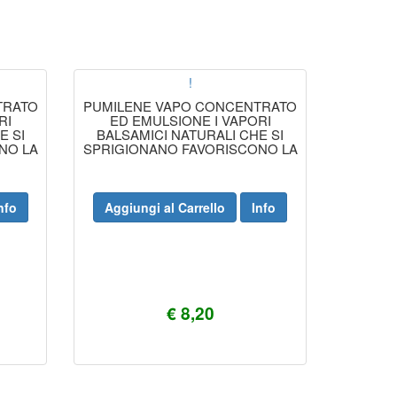
!
TRATO
PUMILENE VAPO CONCENTRATO
RI
ED EMULSIONE I VAPORI
E SI
BALSAMICI NATURALI CHE SI
NO LA
SPRIGIONANO FAVORISCONO LA
ENDO
RESPIRAZIONE MANTENENDO
NELL'AMBIENTE UNA
PARTICOLARE
nfo
Aggiungi al Carrello
Info
€ 8,20