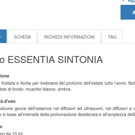
Agg
A
O
SCHEDA
RICHIEDI INFORMAZIONI
TAG
po ESSENTIA SINTONIA
zione
fruttata e fiorita per inebriarsi del profumo dell’estate tutto l’anno. 
Note di fondo: muschio bianco, ambra.
tà d'uso
alcune gocce dell’essenza nei diffusori ad ultrasuoni, nei diffusori a 
 in base all’intensità della profumazione desiderata e all’ampiezza dell
o
no da 10 ml.