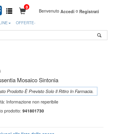
0
Benvenuto
o
Accedi
Registrati
LINE
OFFERTE-
a
sentia Mosaico Sintonia
to Prodotto È Previsto Solo Il Ritiro In Farmacia.
ità:
Informazione non reperibile
to prodotto:
941801730