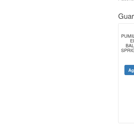
Guar
PUMI
E
BAL
SPRI
RES
Ag