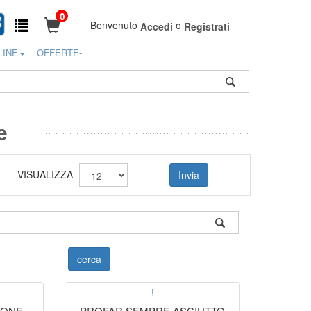
0
Benvenuto
o
Accedi
Registrati
LINE
OFFERTE-
e
VISUALIZZA
!
IONE
PROFAR SEMPRE ASCIUTTO