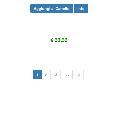
Aggiungi al Carrello
Info
€ 33,33
1
2
3
>>
>|