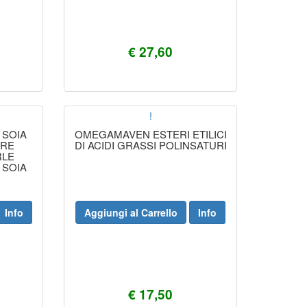
€ 27,60
!
 SOIA
OMEGAMAVEN ESTERI ETILICI
ORE
DI ACIDI GRASSI POLINSATURI
RLE
 SOIA
ORE
RLE
Info
Aggiungi al Carrello
Info
€ 17,50