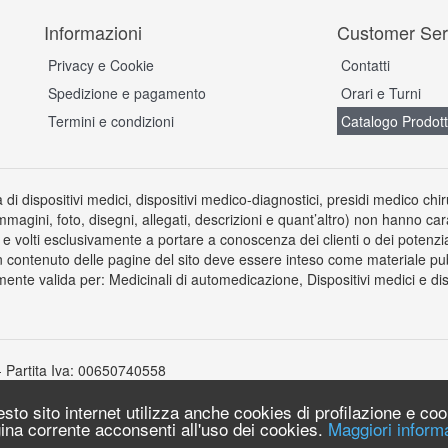
Informazioni
Customer Ser
Privacy e Cookie
Contatti
Spedizione e pagamento
Orari e Turni
Termini e condizioni
Catalogo Prodott
a di dispositivi medici, dispositivi medico-diagnostici, presidi medico chi
immagini, foto, disegni, allegati, descrizioni e quant’altro) non hanno car
 volti esclusivamente a portare a conoscenza dei clienti o dei potenziali 
 contenuto delle pagine del sito deve essere inteso come materiale pubb
ente valida per: Medicinali di automedicazione, Dispositivi medici e disp
- Partita Iva: 00650740558
uesto sito internet utilizza anche cookies di profilazione e co
ina corrente acconsenti all'uso dei cookies.
Maggiori informa