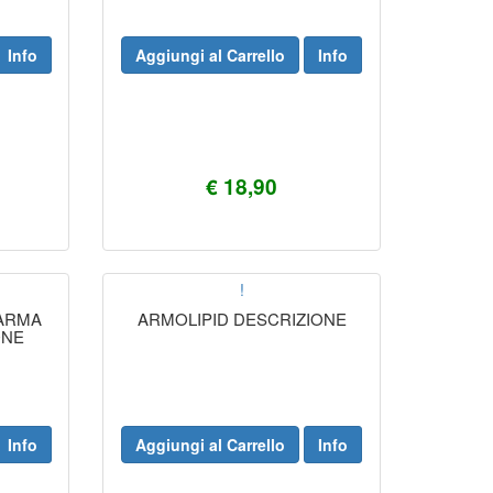
Info
Aggiungi al Carrello
Info
€ 18,90
!
ARMA
ARMOLIPID DESCRIZIONE
ONE
Info
Aggiungi al Carrello
Info