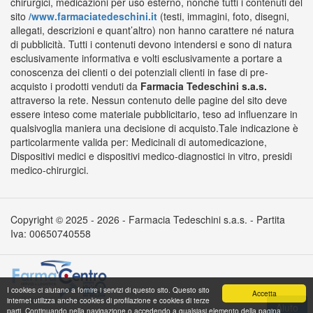
chirurgici, medicazioni per uso esterno, nonché tutti i contenuti del
sito
/www.farmaciatedeschini.it
(testi, immagini, foto, disegni,
allegati, descrizioni e quant’altro) non hanno carattere né natura
di pubblicità. Tutti i contenuti devono intendersi e sono di natura
esclusivamente informativa e volti esclusivamente a portare a
conoscenza dei clienti o dei potenziali clienti in fase di pre-
acquisto i prodotti venduti da
Farmacia Tedeschini s.a.s.
attraverso la rete. Nessun contenuto delle pagine del sito deve
essere inteso come materiale pubblicitario, teso ad influenzare in
qualsivoglia maniera una decisione di acquisto.Tale indicazione è
particolarmente valida per: Medicinali di automedicazione,
Dispositivi medici e dispositivi medico-diagnostici in vitro, presidi
medico-chirurgici.
Copyright © 2025 - 2026 - Farmacia Tedeschini s.a.s. - Partita
Iva: 00650740558
I cookies ci aiutano a fornire i servizi di questo sito. Questo sito
Accetta
internet utilizza anche cookies di profilazione e cookies di terze
parti. Continuando nella navigazione o accedendo a qualsiasi elemento della pagina