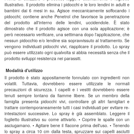
illustrativo. Il prodotto elimina i pidocchi e le loro lendini in adulti e
bambini dai 6 mesi in su. Agisce meccanicamente soffocando i
pidocchi; contiene anche Penetrol che favorisce la penetrazione
del prodotto all'interno delle lendini, uccidendole. È stato
dimostrato che il prodotto agisce con una sola applicazione; è
però necessario verificare, una settimana dopo l'applicazione, che
nessun pidocchio e/o lendine sia sopravvissuto al trattamento. Se
vengono individuati pidocchi vivi, riapplicare il prodotto. Lo spray
può essere utilizzato ogni qualvolta si abbia necessità senza che il
prodotto sviluppi resistenza nei parassiti.
Modalità d'utilizzo
Il prodotto è stato appositamente fonnulato con ingredienti non
volatili. Tuttavia, dovrebbero essere utilizzate le normali
precauzioni di sicurezza. I capelli e i vestiti dovrebbero essere
tenuti sempre lontano da fiamme libere. Se un membro della
famiglia presenta pidocchi vivi, controllare gli altri famigliari e
trattare contemporaneamente tutti i casi individuati per evitare re-
intestazioni successive. Lo spray è già assemblato. Leggere il
foglietto illustrativo su come attivarlo. • Coprire le spalle con un
asciugamano. • Agitare bene il flacone prima dell'uso. • Tenendo
lo spray a circa 10 cm dalla testa, spruzzare sui capelli asciutti