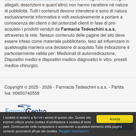
allegati, descrizioni e quant’altro) non hanno carattere né natura
di pubblicità. Tutti i contenuti devono intendersi e sono di natura
esclusivamente informativa e volti esclusivamente a portare a
conoscenza dei clienti o dei potenziali clienti in fase di pre-
acquisto i prodotti venduti da
Farmacia Tedeschini s.a.s.
attraverso la rete. Nessun contenuto delle pagine del sito deve
essere inteso come materiale pubblicitario, teso ad influenzare in
qualsivoglia maniera una decisione di acquisto.Tale indicazione è
particolarmente valida per: Medicinali di automedicazione,
Dispositivi medici e dispositivi medico-diagnostici in vitro, presidi
medico-chirurgici.
Copyright © 2025 - 2026 - Farmacia Tedeschini s.a.s. - Partita
Iva: 00650740558
I cookies ci aiutano a fornire i servizi di questo sito. Questo sito
Accetta
internet utilizza anche cookies di profilazione e cookies di terze
parti. Continuando nella navigazione o accedendo a qualsiasi elemento della pagina
corrente acconsenti all'uso dei cookies.
Maggiori informazioni.