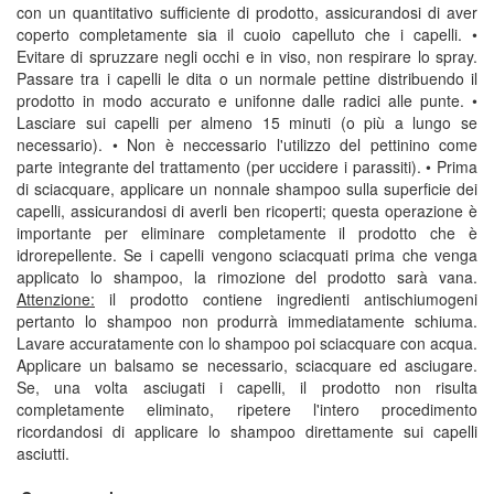
con un quantitativo sufficiente di prodotto, assicurandosi di aver
coperto completamente sia il cuoio capelluto che i capelli. •
Evitare di spruzzare negli occhi e in viso, non respirare lo spray.
Passare tra i capelli le dita o un normale pettine distribuendo il
prodotto in modo accurato e unifonne dalle radici alle punte. •
Lasciare sui capelli per almeno 15 minuti (o più a lungo se
necessario). • Non è neccessario l'utilizzo del pettinino come
parte integrante del trattamento (per uccidere i parassiti). • Prima
di sciacquare, applicare un nonnale shampoo sulla superficie dei
capelli, assicurandosi di averli ben ricoperti; questa operazione è
importante per eliminare completamente il prodotto che è
idrorepellente. Se i capelli vengono sciacquati prima che venga
applicato lo shampoo, la rimozione del prodotto sarà vana.
Attenzione:
il prodotto contiene ingredienti antischiumogeni
pertanto lo shampoo non produrrà immediatamente schiuma.
Lavare accuratamente con lo shampoo poi sciacquare con acqua.
Applicare un balsamo se necessario, sciacquare ed asciugare.
Se, una volta asciugati i capelli, il prodotto non risulta
completamente eliminato, ripetere l'intero procedimento
ricordandosi di applicare lo shampoo direttamente sui capelli
asciutti.