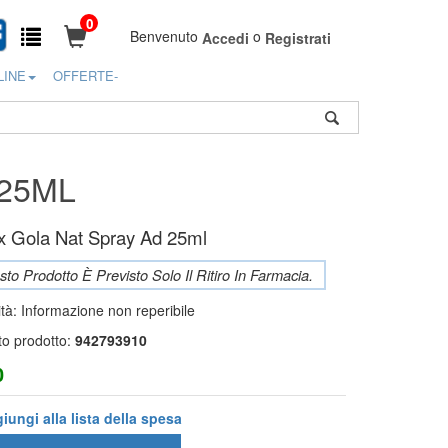
0
Benvenuto
o
Accedi
Registrati
LINE
OFFERTE-
25ML
x Gola Nat Spray Ad 25ml
to Prodotto È Previsto Solo Il Ritiro In Farmacia.
ità:
Informazione non reperibile
to prodotto:
942793910
0
iungi alla lista della spesa