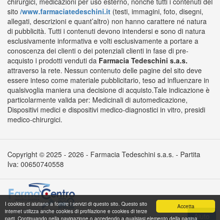
chirurgici, medicazioni per uso esterno, nonché tutti i contenuti del
sito
/www.farmaciatedeschini.it
(testi, immagini, foto, disegni,
allegati, descrizioni e quant’altro) non hanno carattere né natura
di pubblicità. Tutti i contenuti devono intendersi e sono di natura
esclusivamente informativa e volti esclusivamente a portare a
conoscenza dei clienti o dei potenziali clienti in fase di pre-
acquisto i prodotti venduti da
Farmacia Tedeschini s.a.s.
attraverso la rete. Nessun contenuto delle pagine del sito deve
essere inteso come materiale pubblicitario, teso ad influenzare in
qualsivoglia maniera una decisione di acquisto.Tale indicazione è
particolarmente valida per: Medicinali di automedicazione,
Dispositivi medici e dispositivi medico-diagnostici in vitro, presidi
medico-chirurgici.
Copyright © 2025 - 2026 - Farmacia Tedeschini s.a.s. - Partita
Iva: 00650740558
I cookies ci aiutano a fornire i servizi di questo sito. Questo sito
Accetta
internet utilizza anche cookies di profilazione e cookies di terze
parti. Continuando nella navigazione o accedendo a qualsiasi elemento della pagina