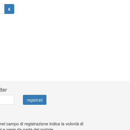
6
tter
 nel campo di registrazione indica la volontà di
i e news da parte del portale