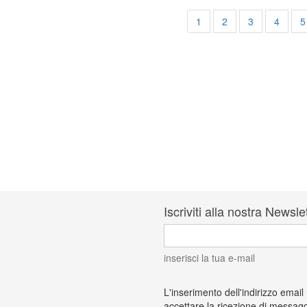
1
2
3
4
5
Iscriviti alla nostra Newsle
inserisci la tua e-mail
L'inserimento dell'indirizzo email
accettare la ricezione di messagg