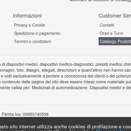
Informazioni
Customer Ser
Privacy e Cookie
Contatti
Spedizione e pagamento
Orari e Turni
Termini e condizioni
Catalogo Prodott
a di dispositivi medici, dispositivi medico-diagnostici, presidi medico chi
immagini, foto, disegni, allegati, descrizioni e quant’altro) non hanno car
 volti esclusivamente a portare a conoscenza dei clienti o dei potenziali 
 contenuto delle pagine del sito deve essere inteso come materiale pubb
ente valida per: Medicinali di automedicazione, Dispositivi medici e disp
- Partita Iva: 00650740558
uesto sito internet utilizza anche cookies di profilazione e co